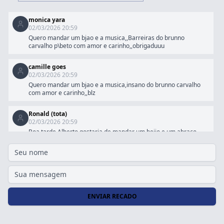
monica yara
02/03/2026 20:59
Quero mandar um bjao e a musica,,Barreiras do brunno
carvalho p\beto com amor e carinho,,obrigaduuu
camille goes
02/03/2026 20:59
Quero mandar um bjao e a musica,insano do brunno carvalho
com amor e carinho,,blz
Ronald (tota)
02/03/2026 20:59
Boa tarde Alberto,gostaria de mandar um beijo e um abraço
para todos os meus amigo s famiiares e especialmente minha
mãe, se puder ofereço a musica ' nada me faltará" do ministério
trazendo a arca, um abraço e obrigado
Linda Fernandes
02/03/2026 20:59
Passando por aqui pra deixar um forte abraço pra esses duas
ENVIAR RECADO
amigas que tanto sinto saudade. grande beijo.
Júnior Rioss