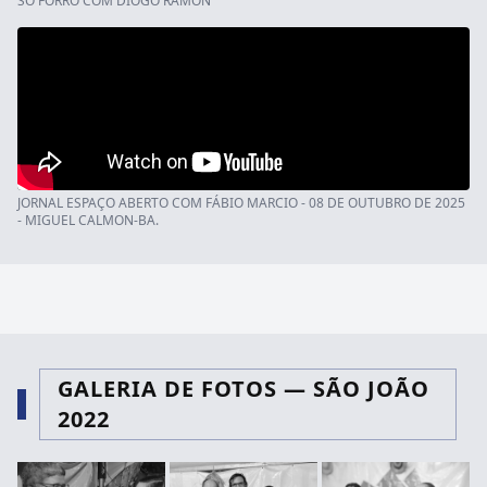
SÓ FORRÓ COM DIOGO RAMON
Tamiris
02/03/2026 20:57
vcs estao de parabéns!! adorei o novo site estar masa
pricipalmente as noticis que sempre que poso estou vendo as
noticias da minha terra maravilhosa beijos..
leticia trivelato
02/03/2026 20:57
eu queria oferecer o tema,,,desaprender/brunno carvalho,,,em
JORNAL ESPAÇO ABERTO COM FÁBIO MARCIO - 08 DE OUTUBRO DE 2025
especial p\\\\beto com mui amore,,blz
- MIGUEL CALMON-BA.
Eufrásia Lima Neres
02/03/2026 20:57
Saudades de vocês! Que Deus abençoe demais vocês
GALERIA DE FOTOS
— SÃO JOÃO
2022