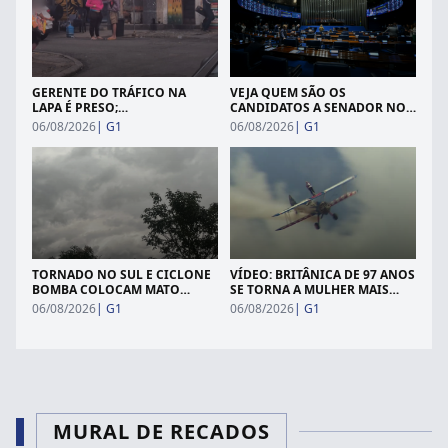
GERENTE DO TRÁFICO NA
VEJA QUEM SÃO OS
LAPA É PRESO;
CANDIDATOS A SENADOR NO
MONITORAMENTO FLAGRA
RS EM 2026
06/08/2026
|
G1
06/08/2026
|
G1
VENDA DE DROGAS AO LADO
DE PONTO TURÍSTICO EM
PLENA LUZ DO DIA
TORNADO NO SUL E CICLONE
VÍDEO: BRITÂNICA DE 97 ANOS
BOMBA COLOCAM MATO
SE TORNA A MULHER MAIS
GROSSO DO SUL EM ALERTA
VELHA A FAZER ACROBACIA
06/08/2026
|
G1
06/08/2026
|
G1
PARA TEMPORAIS E VENTANIA
AÉREA SOBRE ASAS
MURAL DE RECADOS