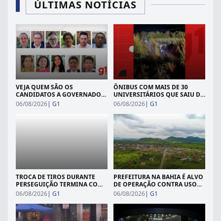
ÚLTIMAS NOTÍCIAS
VEJA QUEM SÃO OS
ÔNIBUS COM MAIS DE 30
CANDIDATOS A GOVERNADOR
UNIVERSITÁRIOS QUE SAIU DO
DO PIAUÍ EM 2026
ES PARA MG BATE EM
06/08/2026
|
G1
06/08/2026
|
G1
CAMINHÃO NA BR-259 E
MOTORISTA MORRE
TROCA DE TIROS DURANTE
PREFEITURA NA BAHIA É ALVO
PERSEGUIÇÃO TERMINA COM
DE OPERAÇÃO CONTRA USO
TRÊS BALEADOS E DUAS
IRREGULAR DE AUTORIZAÇÕES
06/08/2026
|
G1
06/08/2026
|
G1
VÍTIMAS LIBERTADAS EM SÃO
DE TÁXI PARA OBTER ISENÇÃO
BERNARDO DO CAMPO
DE IMPOSTOS